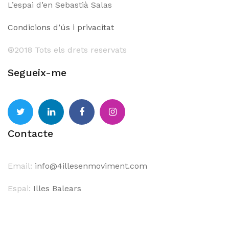
Contacte
Email:
info@4illesenmoviment.com
Espai:
Illes Balears
PROUDLY POWERED BY WORDPRESS
|
THEME:
AIRI
BY
ATHEMES.