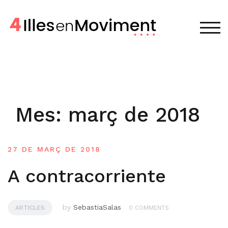
Skip
to
content
TOG
Mes:
març de 2018
27 DE MARÇ DE 2018
A contracorriente
by
SebastiaSalas
ARTICLES
0 COMMENTS