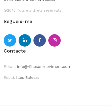
®201
8 Tots els drets reservats
Segueix-me
Twitter
Linkedin
Facebook
Instagram
Contacte
Email:
info@4illesenmoviment.com
Espai:
Illes Balears