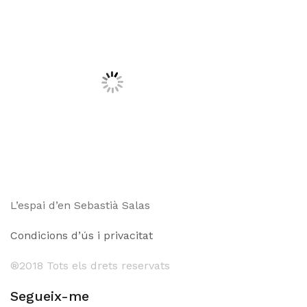
L’espai d’en Sebastià Salas
Condicions d’ús i privacitat
®201
8 Tots els drets reservats
Segueix-me