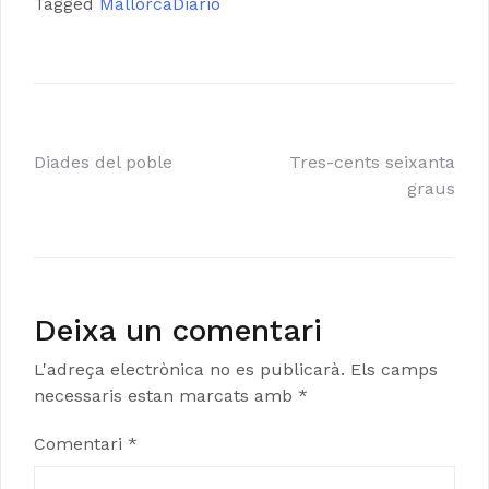
Tagged
MallorcaDiario
Navegació
Diades del poble
Tres-cents seixanta
graus
d'entrades
Deixa un comentari
L'adreça electrònica no es publicarà.
Els camps
necessaris estan marcats amb
*
Comentari
*