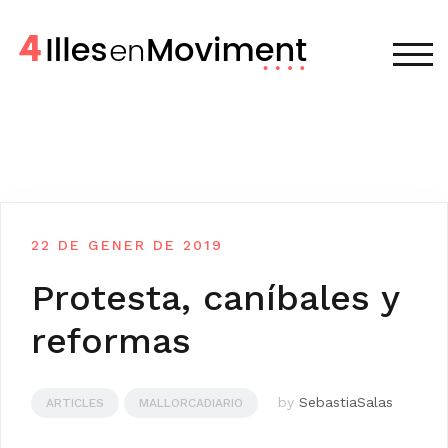
Skip
to
content
TOG
22 DE GENER DE 2019
Protesta, caníbales y
reformas
by
SebastiaSalas
ARTICLES
MALLORCADIARIO