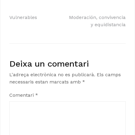
Navegació
Vulnerables
Moderación, convivencia
y equidistancia
d'entrades
Deixa un comentari
L'adreça electrònica no es publicarà.
Els camps
necessaris estan marcats amb
*
Comentari
*