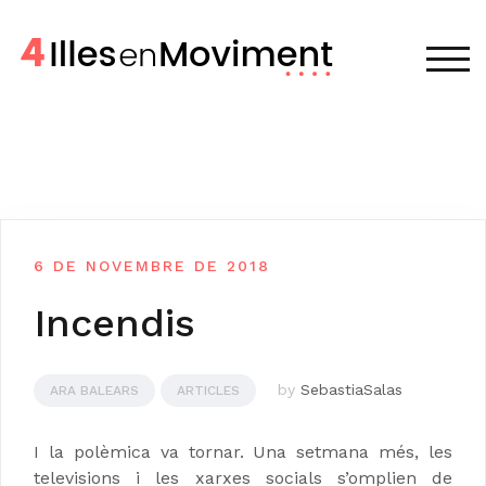
Skip
to
content
TOG
6 DE NOVEMBRE DE 2018
Incendis
by
SebastiaSalas
ARA BALEARS
ARTICLES
I la polèmica va tornar. Una setmana més, les
televisions i les xarxes socials s’omplien de