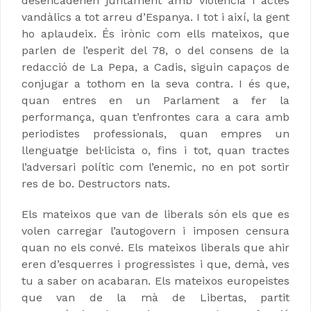
desencadenen juntament amb violència i actes
vandàlics a tot arreu d’Espanya. I tot i així, la gent
ho aplaudeix. És irònic com ells mateixos, que
parlen de l’esperit del 78, o del consens de la
redacció de La Pepa, a Cadis, siguin capaços de
conjugar a tothom en la seva contra. I és que,
quan entres en un Parlament a fer la
performança, quan t’enfrontes cara a cara amb
periodistes professionals, quan empres un
llenguatge bel·licista o, fins i tot, quan tractes
l’adversari polític com l’enemic, no en pot sortir
res de bo. Destructors nats.
Els mateixos que van de liberals són els que es
volen carregar l’autogovern i imposen censura
quan no els convé. Els mateixos liberals que ahir
eren d’esquerres i progressistes i que, demà, ves
tu a saber on acabaran. Els mateixos europeistes
que van de la mà de Libertas, partit