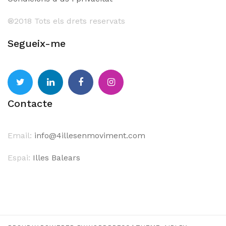
®201
8 Tots els drets reservats
Segueix-me
Twitter
Linkedin
Facebook
Instagram
Contacte
Email:
info@4illesenmoviment.com
Espai:
Illes Balears