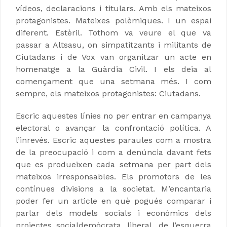
vídeos, declaracions i titulars. Amb els mateixos
protagonistes. Mateixes polèmiques. I un espai
diferent. Estèril. Tothom va veure el que va
passar a Altsasu, on simpatitzants i militants de
Ciutadans i de Vox van organitzar un acte en
homenatge a la Guàrdia Civil. I els deia al
començament que una setmana més. I com
sempre, els mateixos protagonistes: Ciutadans.
Escric aquestes línies no per entrar en campanya
electoral o avançar la confrontació política. A
l’inrevés. Escric aquestes paraules com a mostra
de la preocupació i com a denúncia davant fets
que es produeixen cada setmana per part dels
mateixos irresponsables. Els promotors de les
contínues divisions a la societat. M’encantaria
poder fer un article en què pogués comparar i
parlar dels models socials i econòmics dels
projectes socialdemòcrata, liberal, de l’esquerra