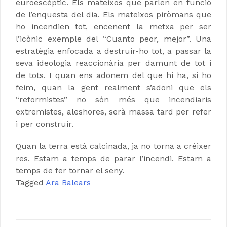
euroescèptic. Els mateixos que parlen en funció
de l’enquesta del dia. Els mateixos piròmans que
ho incendien tot, encenent la metxa per ser
l’icònic exemple del “Cuanto peor, mejor”. Una
estratègia enfocada a destruir-ho tot, a passar la
seva ideologia reaccionària per damunt de tot i
de tots. I quan ens adonem del que hi ha, si ho
feim, quan la gent realment s’adoni que els
“reformistes” no són més que incendiaris
extremistes, aleshores, serà massa tard per refer
i per construir.
Quan la terra està calcinada, ja no torna a créixer
res. Estam a temps de parar l’incendi. Estam a
temps de fer tornar el seny.
Tagged
Ara Balears