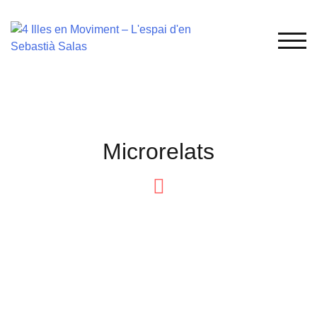
TOG
Microrelats